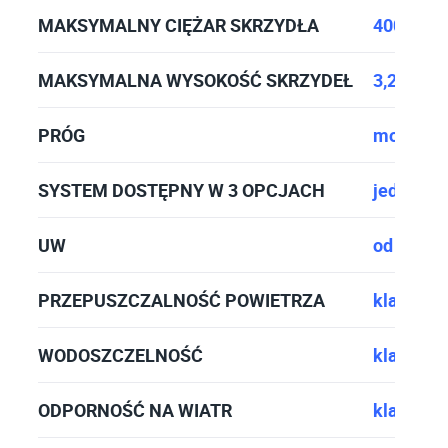
MAKSYMALNY CIĘŻAR SKRZYDŁA
400KG
MAKSYMALNA WYSOKOŚĆ SKRZYDEŁ
3,2M
PRÓG
możliwoś
SYSTEM DOSTĘPNY W 3 OPCJACH
jedno, dw
UW
od 0,8 W
PRZEPUSZCZALNOŚĆ POWIETRZA
klasa 3
WODOSZCZELNOŚĆ
klasa 9A
ODPORNOŚĆ NA WIATR
klasa C2