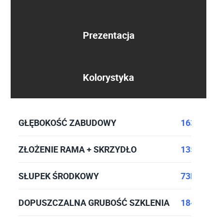
Prezentacja
Kolorystyka
GŁĘBOKOŚĆ ZABUDOWY
163MM
ZŁOŻENIE RAMA + SKRZYDŁO
135MM (
SŁUPEK ŚRODKOWY
73MM (w
DOPUSZCZALNA GRUBOŚĆ SZKLENIA
18-58 M